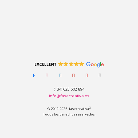
facebook-
instagram
linkedin
pinterest
youtube
tiktok
alt
(+34) 625 602 894
info@fasecreativa.es
®
© 2012-2026. fasecreativa
Todos los derechos reservados.