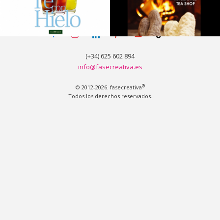
facebook-
instagram
linkedin
pinterest
youtube
tiktok
alt
(+34) 625 602 894
info@fasecreativa.es
®
© 2012-2026. fasecreativa
Todos los derechos reservados.