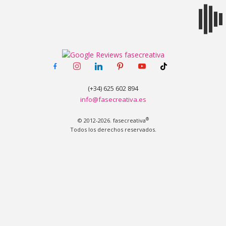
MENÚ
facebook-
instagram
linkedin
pinterest
youtube
tiktok
alt
(+34) 625 602 894
info@fasecreativa.es
®
© 2012-2026. fasecreativa
Todos los derechos reservados.