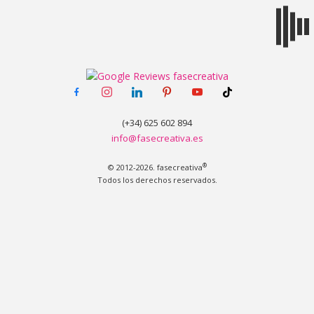
MENÚ
facebook-
instagram
linkedin
pinterest
youtube
tiktok
alt
(+34) 625 602 894
info@fasecreativa.es
®
© 2012-2026. fasecreativa
Todos los derechos reservados.