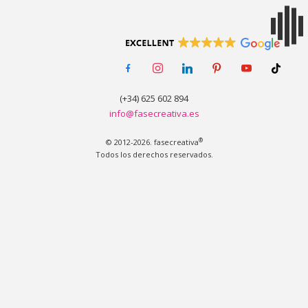
MENÚ
facebook-
instagram
linkedin
pinterest
youtube
tiktok
alt
(+34) 625 602 894
info@fasecreativa.es
®
© 2012-2026. fasecreativa
Todos los derechos reservados.