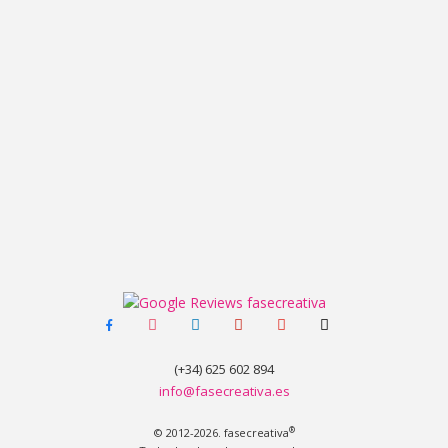
facebook-
instagram
linkedin
pinterest
youtube
tiktok
alt
(+34) 625 602 894
info@fasecreativa.es
®
© 2012-2026. fasecreativa