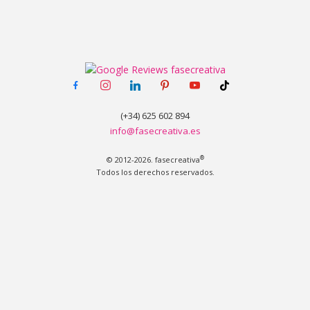
facebook-
instagram
linkedin
pinterest
youtube
tiktok
alt
(+34) 625 602 894
info@fasecreativa.es
®
© 2012-2026. fasecreativa
Todos los derechos reservados.