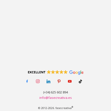
facebook-
instagram
linkedin
pinterest
youtube
tiktok
alt
(+34) 625 602 894
info@fasecreativa.es
®
© 2012-2026. fasecreativa