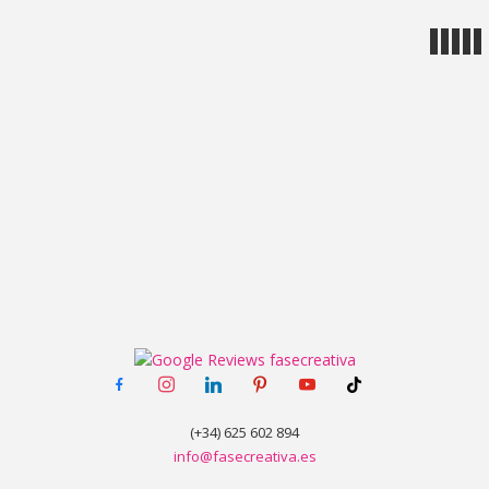
MENÚ
facebook-
instagram
linkedin
pinterest
youtube
tiktok
alt
(+34) 625 602 894
info@fasecreativa.es