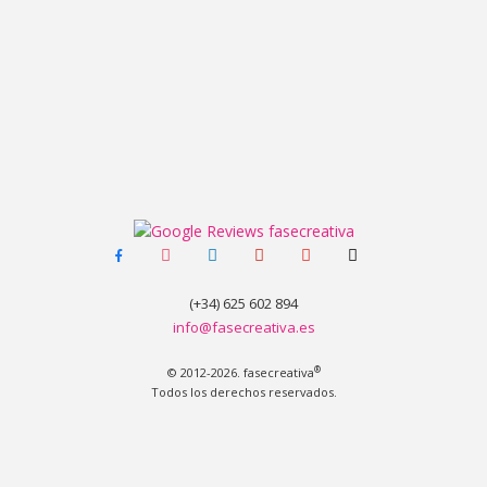
facebook-
instagram
linkedin
pinterest
youtube
tiktok
alt
(+34) 625 602 894
info@fasecreativa.es
®
© 2012-2026. fasecreativa
Todos los derechos reservados.