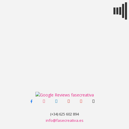
MENÚ
facebook-
instagram
linkedin
pinterest
youtube
tiktok
alt
(+34) 625 602 894
info@fasecreativa.es