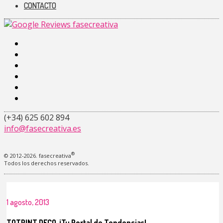
CONTACTO
facebook-
alt
instagram
linkedin
pinterest
youtube
tiktok
(+34) 625 602 894
info@fasecreativa.es
®
© 2012-2026. fasecreativa
Todos los derechos reservados.
1 agosto, 2013
TOTPINT DECO, ¡Tu Portal de Tendencias!