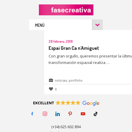
MENÚ
28 febrero, 2018
Espai Gran Ca n’Amiguet
Con gran orgullo, queremos presentar la últim
transformación espacial realiza …
noticias
,
portfolio
0
facebook-
instagram
linkedin
pinterest
youtube
tiktok
alt
(+34) 625 602 894