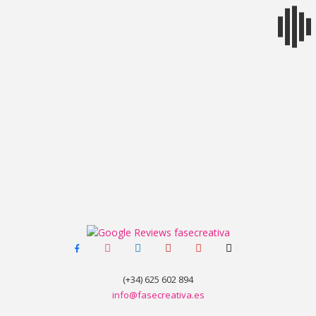
MENÚ
facebook-
instagram
linkedin
pinterest
youtube
tiktok
alt
(+34) 625 602 894
info@fasecreativa.es