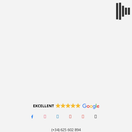
MENÚ
facebook-
instagram
linkedin
pinterest
youtube
tiktok
alt
(+34) 625 602 894