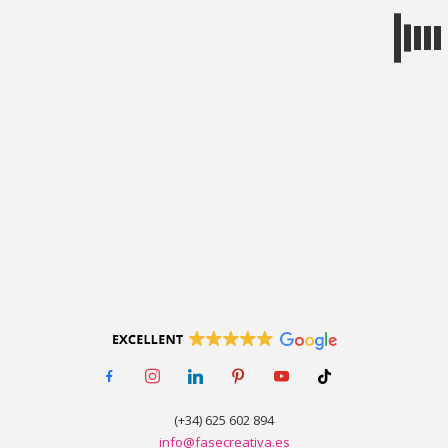
MENÚ
facebook-
instagram
linkedin
pinterest
youtube
tiktok
alt
(+34) 625 602 894
info@fasecreativa.es