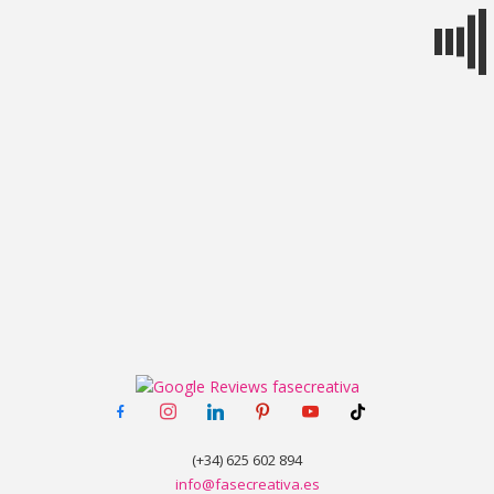
MENÚ
facebook-
instagram
linkedin
pinterest
youtube
tiktok
alt
(+34) 625 602 894
info@fasecreativa.es