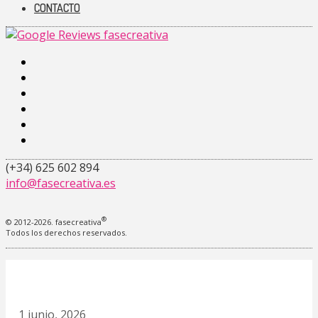
CONTACTO
facebook-
alt
instagram
linkedin
pinterest
youtube
tiktok
(+34) 625 602 894
info@fasecreativa.es
®
© 2012-2026. fasecreativa
Todos los derechos reservados.
1 junio, 2026