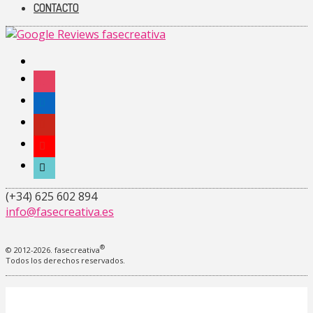
CONTACTO
facebook-
alt
instagram
linkedin
pinterest
youtube
tiktok
(+34) 625 602 894
info@fasecreativa.es
®
© 2012-2026. fasecreativa
Todos los derechos reservados.