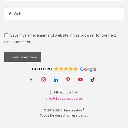
Save my name, email, and website in this browser for the next
time I comment.
Enviar comentario
facebook-
instagram
linkedin
pinterest
youtube
tiktok
alt
(+34) 625 602 894
info@fasecreativa.es
®
© 2012-2026. fasecreativa
Todos los derechos reservados.