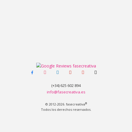
facebook-
instagram
linkedin
pinterest
youtube
tiktok
alt
(+34) 625 602 894
info@fasecreativa.es
®
© 2012-2026. fasecreativa
Todos los derechos reservados.