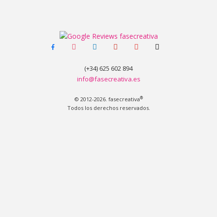
facebook-
instagram
linkedin
pinterest
youtube
tiktok
alt
(+34) 625 602 894
info@fasecreativa.es
®
© 2012-2026. fasecreativa
Todos los derechos reservados.