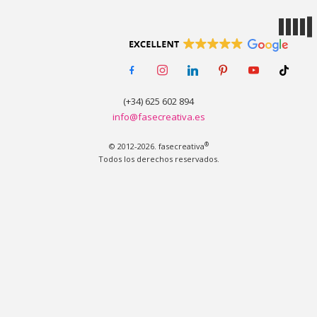
MENÚ
facebook-
instagram
linkedin
pinterest
youtube
tiktok
alt
(+34) 625 602 894
info@fasecreativa.es
®
© 2012-2026. fasecreativa
Todos los derechos reservados.