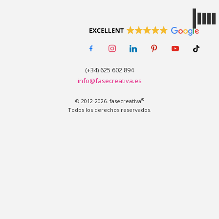
MENÚ
facebook-
instagram
linkedin
pinterest
youtube
tiktok
alt
(+34) 625 602 894
info@fasecreativa.es
®
© 2012-2026. fasecreativa
Todos los derechos reservados.