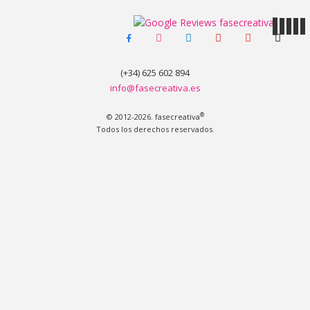
facebook-
instagram
linkedin
pinterest
youtube
tiktok
MENÚ
alt
(+34) 625 602 894
info@fasecreativa.es
®
© 2012-2026. fasecreativa
Todos los derechos reservados.