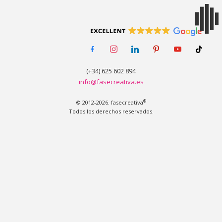
MENÚ
facebook-
instagram
linkedin
pinterest
youtube
tiktok
alt
(+34) 625 602 894
info@fasecreativa.es
®
© 2012-2026. fasecreativa
Todos los derechos reservados.