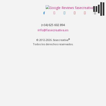
facebook-
instagram
linkedin
pinterest
youtube
tiktok
MENÚ
alt
(+34) 625 602 894
info@fasecreativa.es
®
© 2012-2026. fasecreativa
Todos los derechos reservados.