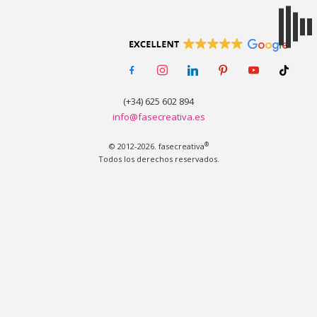
MENÚ
facebook-
instagram
linkedin
pinterest
youtube
tiktok
alt
(+34) 625 602 894
info@fasecreativa.es
®
© 2012-2026. fasecreativa
Todos los derechos reservados.