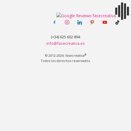
facebook-
instagram
linkedin
pinterest
youtube
tiktok
MENÚ
alt
(+34) 625 602 894
info@fasecreativa.es
®
© 2012-2026. fasecreativa
Todos los derechos reservados.