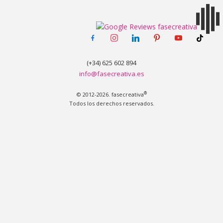
facebook-
instagram
linkedin
pinterest
youtube
tiktok
MENÚ
alt
(+34) 625 602 894
info@fasecreativa.es
®
© 2012-2026. fasecreativa
Todos los derechos reservados.