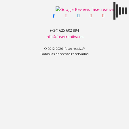
facebook-
instagram
linkedin
pinterest
youtube
tiktok
MENÚ
alt
(+34) 625 602 894
info@fasecreativa.es
®
© 2012-2026. fasecreativa
Todos los derechos reservados.