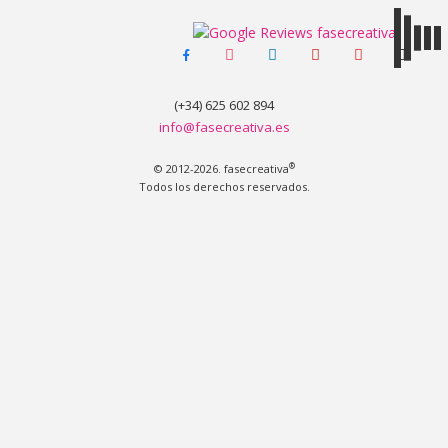
facebook-
instagram
linkedin
pinterest
youtube
tiktok
MENÚ
alt
(+34) 625 602 894
info@fasecreativa.es
®
© 2012-2026. fasecreativa
Todos los derechos reservados.