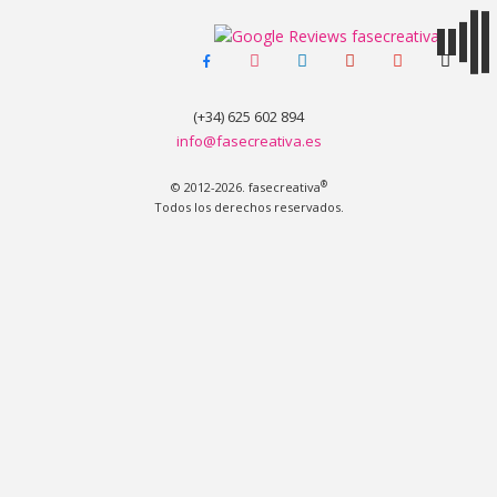
facebook-
instagram
linkedin
pinterest
youtube
tiktok
MENÚ
alt
(+34) 625 602 894
info@fasecreativa.es
®
© 2012-2026. fasecreativa
Todos los derechos reservados.