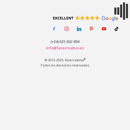
MENÚ
facebook-
instagram
linkedin
pinterest
youtube
tiktok
alt
(+34) 625 602 894
info@fasecreativa.es
®
© 2012-2026. fasecreativa
Todos los derechos reservados.