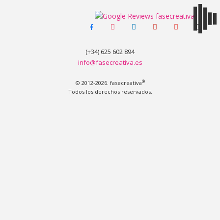
facebook-
instagram
linkedin
pinterest
youtube
tiktok
MENÚ
alt
(+34) 625 602 894
info@fasecreativa.es
®
© 2012-2026. fasecreativa
Todos los derechos reservados.