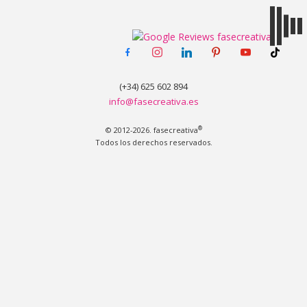
facebook-
instagram
linkedin
pinterest
youtube
tiktok
MENÚ
alt
(+34) 625 602 894
info@fasecreativa.es
®
© 2012-2026. fasecreativa
Todos los derechos reservados.