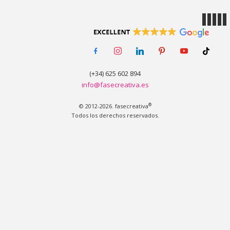
MENÚ
facebook-
instagram
linkedin
pinterest
youtube
tiktok
alt
(+34) 625 602 894
info@fasecreativa.es
®
© 2012-2026. fasecreativa
Todos los derechos reservados.