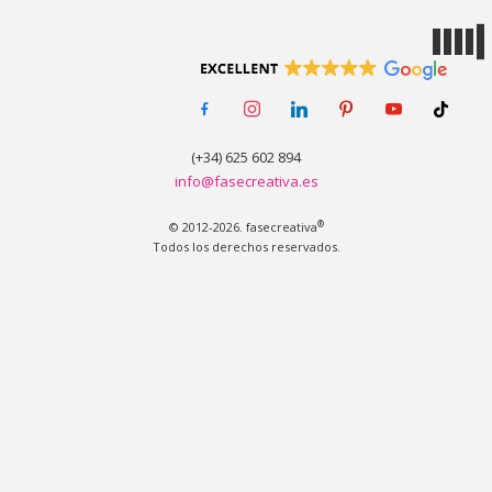
MENÚ
facebook-
instagram
linkedin
pinterest
youtube
tiktok
alt
(+34) 625 602 894
info@fasecreativa.es
®
© 2012-2026. fasecreativa
Todos los derechos reservados.