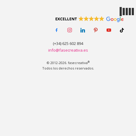
MENÚ
facebook-
instagram
linkedin
pinterest
youtube
tiktok
alt
(+34) 625 602 894
info@fasecreativa.es
®
© 2012-2026. fasecreativa
Todos los derechos reservados.