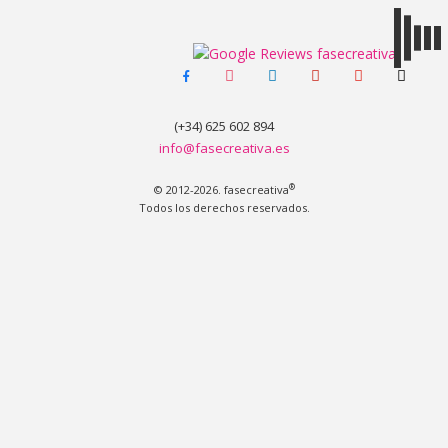
facebook-
instagram
linkedin
pinterest
youtube
tiktok
MENÚ
alt
(+34) 625 602 894
info@fasecreativa.es
®
© 2012-2026. fasecreativa
Todos los derechos reservados.