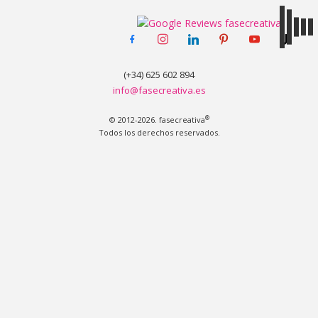
facebook-
instagram
linkedin
pinterest
youtube
tiktok
MENÚ
alt
(+34) 625 602 894
info@fasecreativa.es
®
© 2012-2026. fasecreativa
Todos los derechos reservados.