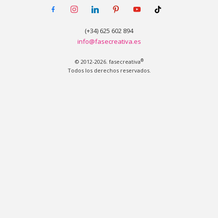
facebook-
instagram
linkedin
pinterest
youtube
tiktok
alt
(+34) 625 602 894
info@fasecreativa.es
®
© 2012-2026. fasecreativa
Todos los derechos reservados.