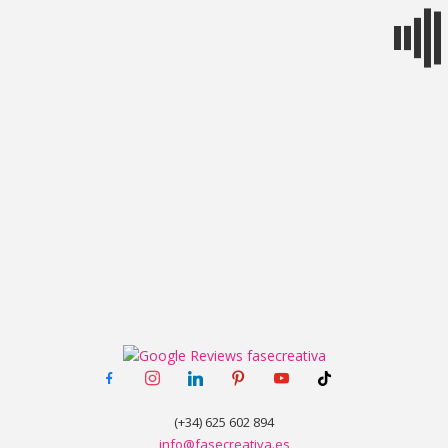
MENÚ
facebook-
instagram
linkedin
pinterest
youtube
tiktok
alt
(+34) 625 602 894
info@fasecreativa.es