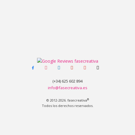
facebook-
instagram
linkedin
pinterest
youtube
tiktok
alt
(+34) 625 602 894
info@fasecreativa.es
®
© 2012-2026. fasecreativa
Todos los derechos reservados.