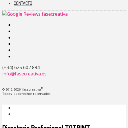
CONTACTO
facebook-
alt
instagram
linkedin
pinterest
youtube
tiktok
(+34) 625 602 894
info@fasecreativa.es
®
© 2012-2026. fasecreativa
Todos los derechos reservados.
Directorio Profesional TOTPINT